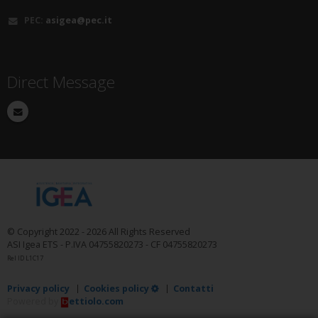
PEC:
asigea@pec.it
Direct Message
© Copyright 2022 - 2026 All Rights Reserved
ASI Igea ETS - P.IVA 04755820273 - CF 04755820273
Rel ID L1C17
Privacy policy
Cookies policy
Contatti
Powered by
ettiolo.com