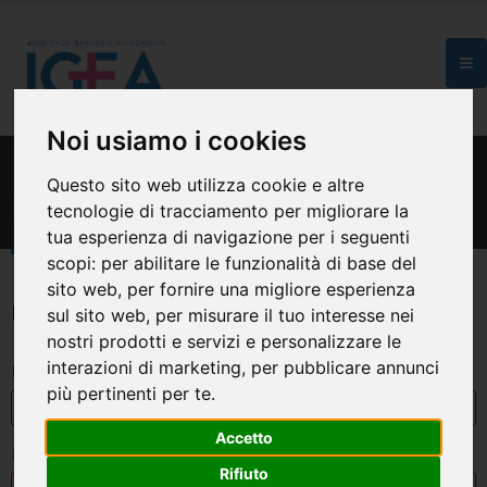
Noi usiamo i cookies
HOME
CONTATTI
Questo sito web utilizza cookie e altre
Richiedi informazioni
tecnologie di tracciamento per migliorare la
tua esperienza di navigazione per i seguenti
scopi:
per abilitare le funzionalità di base del
sito web
,
per fornire una migliore esperienza
RICHIEDI INFORMAZIONI
sul sito web
,
per misurare il tuo interesse nei
nostri prodotti e servizi e personalizzare le
interazioni di marketing
,
per pubblicare annunci
Il tuo nome e cognome*
più pertinenti per te
.
Accetto
La tua Email *
Rifiuto