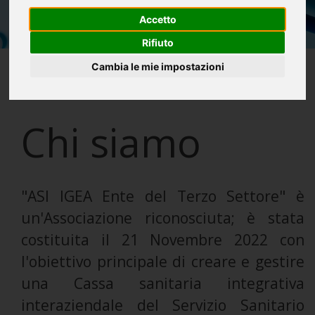
Accetto
Rifiuto
Cambia le mie impostazioni
Chi siamo
"ASI IGEA Ente del Terzo Settore" è
un'Associazione riconosciuta; è stata
costituita il 21 Novembre 2022 con
l'obiettivo principale di creare e gestire
una Cassa sanitaria integrativa
interaziendale del Servizio Sanitario