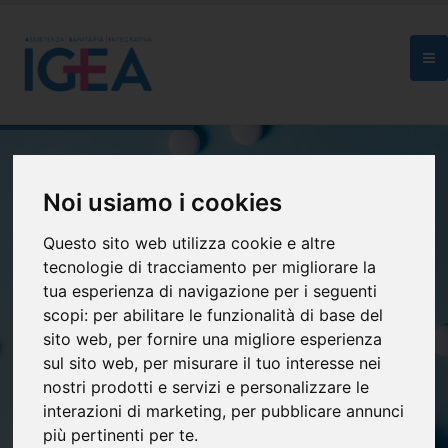
Noi usiamo i cookies
Questo sito web utilizza cookie e altre
ASI IGEA ETS
tecnologie di tracciamento per migliorare la
Benessere e salute
tua esperienza di navigazione per i seguenti
scopi:
per abilitare le funzionalità di base del
in modo semplice e diretto
sito web
,
per fornire una migliore esperienza
sul sito web
,
per misurare il tuo interesse nei
Scopri
nostri prodotti e servizi e personalizzare le
interazioni di marketing
,
per pubblicare annunci
più pertinenti per te
.