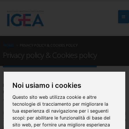
HOME
PRIVACY POLICY & COOKIES POLICY
Privacy policy & Cookies policy
Noi usiamo i cookies
INFORMATIVA SUL TRATTAMENTO DI DATI PERSONALI
UTENTI DEL SITO INTERNET WWW.ASIGEA.IT
Questo sito web utilizza cookie e altre
ai sensi del REG. UE 2016/679 (GDPR)
tecnologie di tracciamento per migliorare la
tua esperienza di navigazione per i seguenti
In osservanza a quanto previsto dall'art. 13 del Reg. (UE)
scopi:
per abilitare le funzionalità di base del
2016/679 (GDPR, di seguito "Regolamento"), relativo alla
sito web
,
per fornire una migliore esperienza
protezione delle persone fisiche con riguardo al trattamento dei