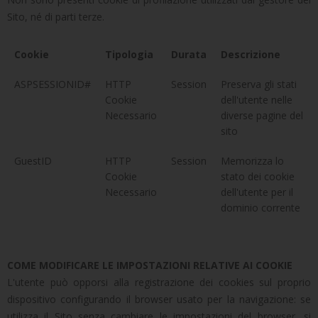
Sito, né di parti terze.
Cookie
Tipologia
Durata
Descrizione
ASPSESSIONID#
HTTP
Session
Preserva gli stati
Cookie
dell'utente nelle
Necessario
diverse pagine del
sito
GuestID
HTTP
Session
Memorizza lo
Cookie
stato dei cookie
Necessario
dell'utente per il
dominio corrente
COME MODIFICARE LE IMPOSTAZIONI RELATIVE AI COOKIE
L'utente può opporsi alla registrazione dei cookies sul proprio
dispositivo configurando il browser usato per la navigazione: se
utilizza il Sito senza cambiare le impostazioni del browser, si